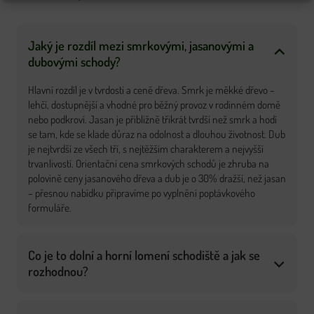
Jaký je rozdíl mezi smrkovými, jasanovými a
dubovými schody?
Hlavní rozdíl je v tvrdosti a ceně dřeva. Smrk je měkké dřevo –
lehčí, dostupnější a vhodné pro běžný provoz v rodinném domě
nebo podkroví. Jasan je přibližně třikrát tvrdší než smrk a hodí
se tam, kde se klade důraz na odolnost a dlouhou životnost. Dub
je nejtvrdší ze všech tří, s nejtěžším charakterem a nejvyšší
trvanlivostí. Orientační cena smrkových schodů je zhruba na
polovině ceny jasanového dřeva a dub je o 30% dražší, než jasan
– přesnou nabídku připravíme po vyplnění poptávkového
formuláře.
Co je to dolní a horní lomení schodiště a jak se
rozhodnou?