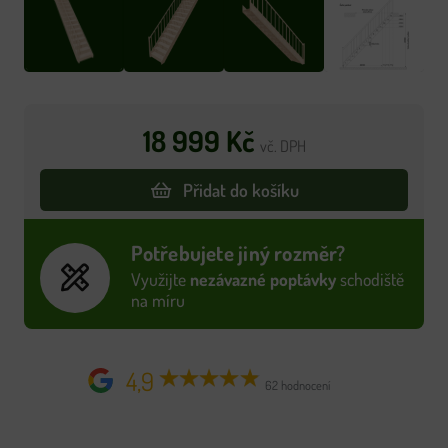
18 999
Kč
vč. DPH
Přidat do košíku
Potřebujete jiný rozměr?
Využijte
nezávazné poptávky
schodiště
na míru
4,9
62 hodnocení