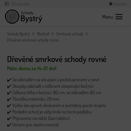
Slovensko
Kariéra
Menu
Schody Bystrý
Obchod
Smrkové schody
Dřevěné smrkové schody rovné
Dřevěné smrkové schody rovné
Máte doma za 14–21 dní!
✔️ Se zábradlím na stoupání a podstupnicemi v ceně
✔️ Sloupky zábradlí s vidlicemi obepínající bočnici
✔️ Celková šířka s bočnicí: 80 cm, se zábradlím: 82 cm
✔️ Tloušťka materiálu: 28 mm
✔️ Výšku lze upravit zkrácením o potřebný počet stupňů
✔️ Poslední schod je vždy krok na horní podlahu
✔️ Připraveno na nátěr (bez nátěru)
✔️ Určeno pro vlastní montáž