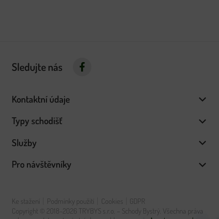
Sledujte nás
Kontaktní údaje
Typy schodišť
Služby
Pro návštěvníky
Ke stažení
Podmínky použití
Cookies
GDPR
Copyright © 2018-2026 TRYBYS s.r.o. – Schody Bystrý. Všechna práva