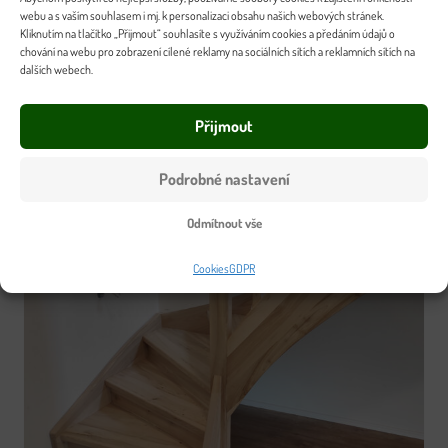
webu a s vaším souhlasem i mj. k personalizaci obsahu našich webových stránek.
Kliknutím na tlačítko „Přijmout“ souhlasíte s využíváním cookies a předáním údajů o
chování na webu pro zobrazení cílené reklamy na sociálních sítích a reklamních sítích na
dalších webech.
Přijmout
Podrobné nastavení
Odmítnout vše
Cookies
GDPR