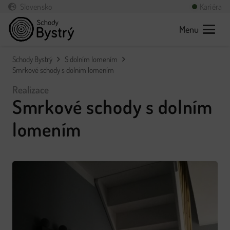
Slovensko
Kariéra
Menu
Schody Bystrý
S dolním lomením
Smrkové schody s dolním lomením
Realizace
Smrkové schody s dolním
lomením