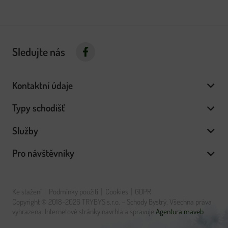
Sledujte nás
Kontaktní údaje
Typy schodišť
Služby
Pro návštěvníky
Ke stažení
Podmínky použití
Cookies
GDPR
Copyright © 2018-2026 TRYBYS s.r.o. – Schody Bystrý. Všechna práva
vyhrazena. Internetové stránky navrhla a spravuje
Agentura maveb